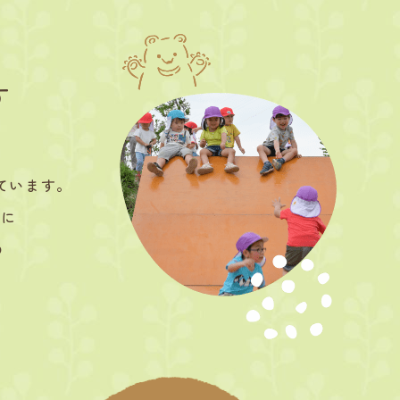
す
ています。
糧に
の